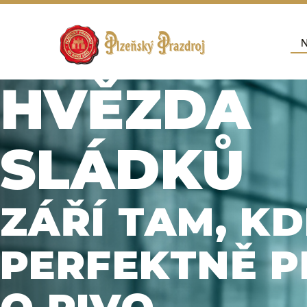
Přej
N
Hla
HVĚZDA
SLÁDKŮ
ZÁŘÍ TAM, KD
PERFEKTNĚ
P