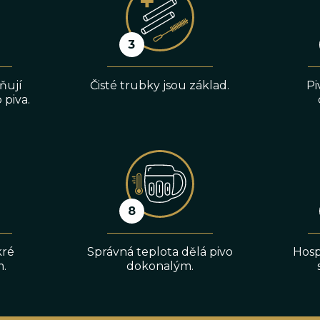
ňují
Čisté trubky jsou základ.
Pi
 piva.
kré
Správná teplota dělá pivo
Hosp
m.
dokonalým.