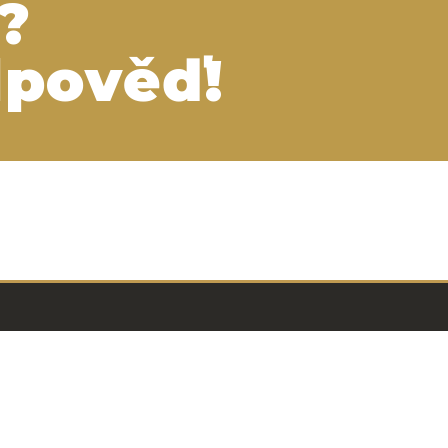
?
pověď!
Co to je Hvězda sládků?
Co všechno certifikát oceňuje?