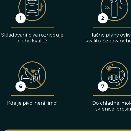
Skladování piva rozhoduje
Tlačné plyny ovliv
o jeho kvalitě.
kvalitu čepovaného
Kde je pivo, není limo!
Do chladné, mo
sklenice, prosí