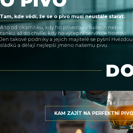
O PIVO
Tam, kde vědí, že se o pivo musí neustále starat.
A to od okamžiku, kdy ho přivezou v sudech nebo
tanku, až do chvíle, kdy ho výčepní servíruje hostovi.
Jen takové podniky a jejich majitelé se pyšní Hvězdou
sládků a dělají nejlepší jméno našemu pivu.
DO
KAM ZAJÍT NA PERFEKTNÍ PIV