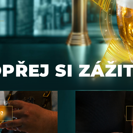
PŘEJ SI ZÁŽI
O?