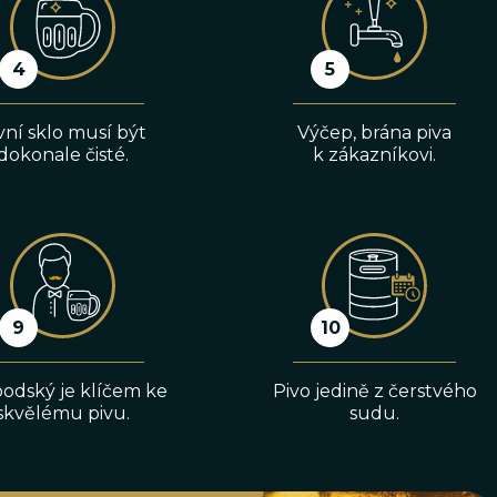
vní sklo musí být
Výčep, brána piva
dokonale čisté.
k zákazníkovi.
odský je klíčem ke
Pivo jedině z čerstvého
skvělému pivu.
sudu.