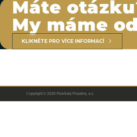
Máte otázku
My máme od
KLIKNĚTE PRO VÍCE INFORMACÍ
Copyright © 2026 Plzeňský Prazdroj, a.s.