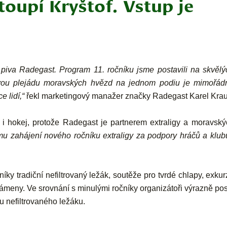
oupí Kryštof. Vstup je
piva Radegast. Program 11. ročníku jsme postavili na skvělý
ovou plejádu moravských hvězd na jednom podiu je mimořád
e lidí,“
řekl marketingový manažer značky Radegast Karel Krau
i hokej, protože Radegast je partnerem extraligy a moravský
ímu zahájení nového ročníku extraligy za podpory hráčů a klubů
y tradiční nefiltrovaný ležák, soutěže pro tvrdé chlapy, exkur
meny. Ve srovnání s minulými ročníky organizátoři výrazně pos
u nefiltrovaného ležáku.