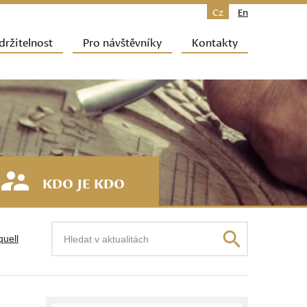
Cz
En
držitelnost
Pro návštěvníky
Kontakty
KDO JE KDO
Hledat
quell