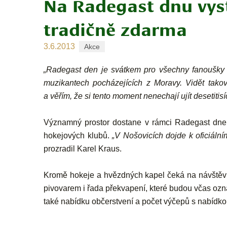
Na Radegast dnu vyst
tradičně zdarma
3.6.2013
Akce
„Radegast den je svátkem pro všechny fanoušky 
muzikantech pocházejících z Moravy. Vidět tak
a věřím, že si tento moment nenechají ujít desetitisíc
Významný prostor dostane v rámci Radegast dne 
hokejových klubů.
„V Nošovicích dojde k oficiáln
prozradil Karel Kraus.
Kromě hokeje a hvězdných kapel čeká na návštěvník
pivovarem i řada překvapení, které budou včas ozná
také nabídku občerstvení a počet výčepů s nabídko