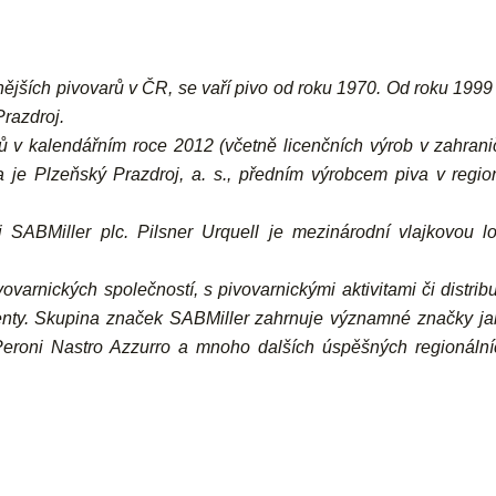
ějších pivovarů v ČR, se vaří pivo od roku 1970. Od roku 1999 
razdroj.
ů v kalendářním roce 2012 (včetně licenčních výrob v zahranič
 je Plzeňský Prazdroj, a. s., předním výrobcem piva v regio
i SABMiller plc. Pilsner Urquell je mezinárodní vlajkovou lo
ovarnických společností, s pivovarnickými aktivitami či distrib
nenty. Skupina značek SABMiller zahrnuje významné značky ja
, Peroni Nastro Azzurro a mnoho dalších úspěšných regionální