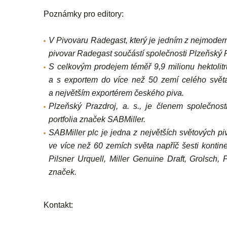
Poznámky pro editory:
V Pivovaru Radegast, který je jedním z nejmodern
pivovar Radegast součástí společnosti Plzeňský P
S celkovým prodejem téměř 9,9 milionu hektolitr
a s exportem do více než 50 zemí celého světa
a největším exportérem českého piva.
Plzeňský Prazdroj, a. s., je členem společnost
portfolia značek SABMiller.
SABMiller plc je jedna z největších světových piv
ve více než 60 zemích světa napříč šesti konti
Pilsner Urquell, Miller Genuine Draft, Grolsch
značek.
Kontakt: