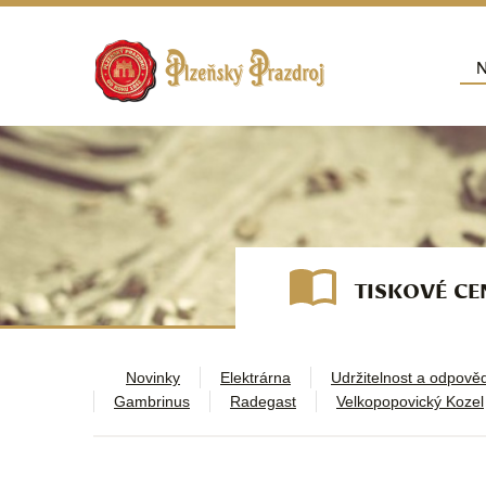
Přej
N
Hla
TISKOVÉ C
Novinky
Elektrárna
Udržitelnost a odpově
Gambrinus
Radegast
Velkopopovický Kozel