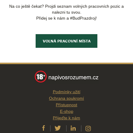
Na co ještě čekat? Projdi seznam volných pracovních pozic a
nalezni tu svou.
Přidej se k nám a #BudPrazdroj!
VOLNÁ PRACOVNÍ MÍSTA
Podmínky užití
Ochrana soukromí
Přístupnost
E-shop
Přijeďte k nám