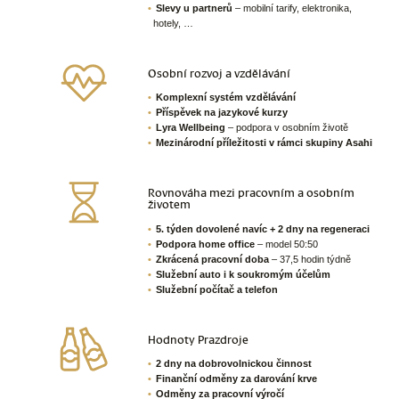
Slevy u partnerů
– mobilní tarify, elektronika,
hotely, …
Osobní rozvoj a vzdělávání
Komplexní systém vzdělávání
Příspěvek na jazykové kurzy
Lyra Wellbeing
– podpora v osobním životě
Mezinárodní příležitosti v rámci skupiny Asahi
Rovnováha mezi pracovním a osobním
životem
5. týden dovolené navíc + 2 dny na regeneraci
Podpora home office
– model 50:50
Zkrácená pracovní doba
– 37,5 hodin týdně
Služební auto i k soukromým účelům
Služební počítač a telefon
Hodnoty Prazdroje
2 dny na dobrovolnickou činnost
Finanční odměny za darování krve
Odměny za pracovní výročí