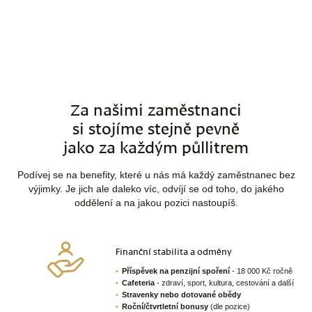
Za našimi zaměstnanci
si stojíme stejně pevně
jako za každým půllitrem
Podívej se na benefity, které u nás má každý zaměstnanec bez
výjimky. Je jich ale daleko víc, odvíjí se od toho, do jakého
oddělení a na jakou pozici nastoupíš.
Finanční stabilita a odměny
Příspěvek na penzijní spoření
- 18 000 Kč ročně
Cafeteria
- zdraví, sport, kultura, cestování a další
Stravenky nebo dotované obědy
Roční/čtvrtletní bonusy
(dle pozice)