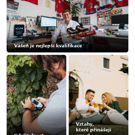
Vášeň je nejlepší kvalifikace
Vztahy,
které přinášejí
Udržitelnost
smysl