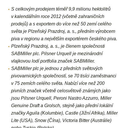
S celkovým prodejem téměř 9,9 milionu hektolitrů
v kalendářním roce 2012 (včetně zahraničních
prodejů) a s exportem do více než 50 zemí celého
světa je
Plzeňský Prazdroj,
a. s., předním výrobcem
piva v regionu a největším exportérem českého piva.
Plzeňský Prazdroj, a. s., je členem společnosti
SABMiller plc. Pilsner Urquell je mezinárodní
vlajkovou lodí portfolia značek SABMiller.
SABMiller plc je jednou z předních světových
pivovarnických společností, se 70 tisíci zaměstnanci
v 75 zemích celého světa. Nabízí více než 200
pivních značek včetně celosvětově známých jako
jsou Pilsner Urquell, Peroni Nastro Azzurro, Miller
Genuine Draft a Grolsch, stejně jako přední lokální
značky Aguila (Kolumbie), Castle (Jižní Afrika), Miller
Lite (USA), Snow (Čína), Victoria Bitter (Austrálie)
nebo Tyskie (Polsko).