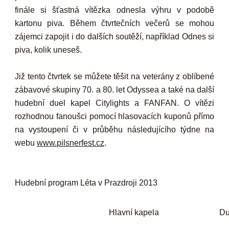
finále si šťastná vítězka odnesla výhru v podobě
kartonu piva. Během čtvrtečních večerů se mohou
zájemci zapojit i do dalších soutěží, například Odnes si
piva, kolik uneseš.
Již tento čtvrtek se můžete těšit na veterány z oblíbené
zábavové skupiny 70. a 80. let
Odyssea
a také na další
hudební duel kapel
Citylights
a
FANFAN
. O vítězi
rozhodnou fanoušci pomocí hlasovacích kuponů přímo
na vystoupení či v průběhu následujícího týdne na
webu
www.pilsnerfest.cz
.
Hudební program Léta v Prazdroji 2013
Hlavní kapela
Du