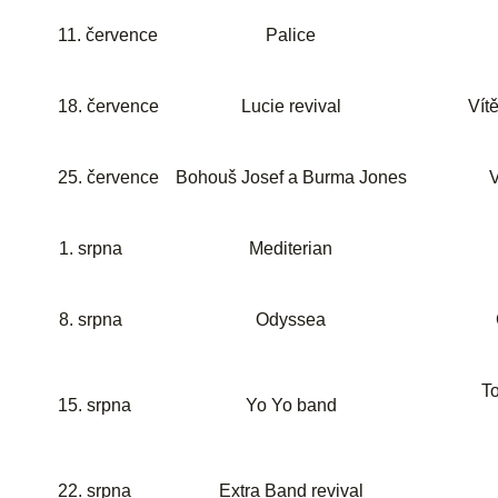
11. července
Palice
18. července
Lucie revival
Vít
25. července
Bohouš Josef a Burma Jones
V
1. srpna
Mediterian
8. srpna
Odyssea
To
15. srpna
Yo Yo band
22. srpna
Extra Band revival