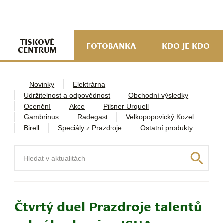
navi
ob
w
me
TISKOVÉ
FOTOBANKA
KDO JE KDO
CENTRUM
Novinky
Elektrárna
Udržitelnost a odpovědnost
Obchodní výsledky
Ocenění
Akce
Pilsner Urquell
Gambrinus
Radegast
Velkopopovický Kozel
Birell
Speciály z Prazdroje
Ostatní produkty
Hledat
Čtvrtý duel Prazdroje talentů