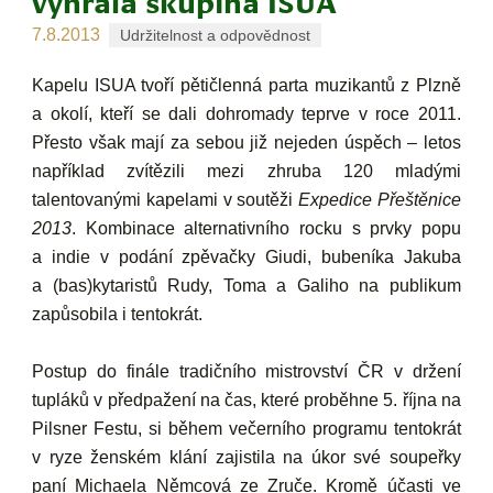
vyhrála skupina ISUA
7.8.2013
Udržitelnost a odpovědnost
Kapelu ISUA tvoří pětičlenná parta muzikantů z Plzně
a okolí, kteří se dali dohromady teprve v roce 2011.
Přesto však mají za sebou již nejeden úspěch – letos
například zvítězili mezi zhruba 120 mladými
talentovanými kapelami v soutěži
Expedice Přeštěnice
2013
. Kombinace alternativního rocku s prvky popu
a indie v podání zpěvačky Giudi, bubeníka Jakuba
a (bas)kytaristů Rudy, Toma a Galiho na publikum
zapůsobila i tentokrát.
Postup do finále tradičního
mistrovství ČR v držení
tupláků
v předpažení na čas, které proběhne 5. října na
Pilsner Festu, si během večerního programu tentokrát
v ryze ženském klání zajistila na úkor své soupeřky
paní Michaela Němcová ze Zruče. Kromě účasti ve