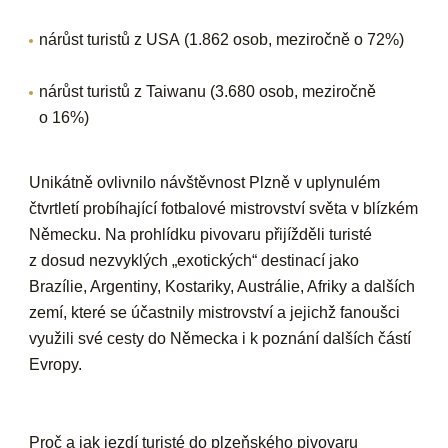
nárůst turistů z
USA
(1.862 osob, meziročně o 72%)
nárůst turistů z
Taiwanu
(3.680 osob, meziročně
o 16%)
Unikátně ovlivnilo návštěvnost Plzně v uplynulém
čtvrtletí probíhající
fotbalové mistrovství světa
v blízkém
Německu. Na prohlídku pivovaru přijížděli turisté
z dosud nezvyklých „exotických“ destinací jako
Brazílie, Argentiny, Kostariky, Austrálie, Afriky a dalších
zemí, které se účastnily mistrovství a jejichž fanoušci
využili své cesty do Německa i k poznání dalších částí
Evropy.
Proč a jak jezdí turisté do plzeňského pivovaru