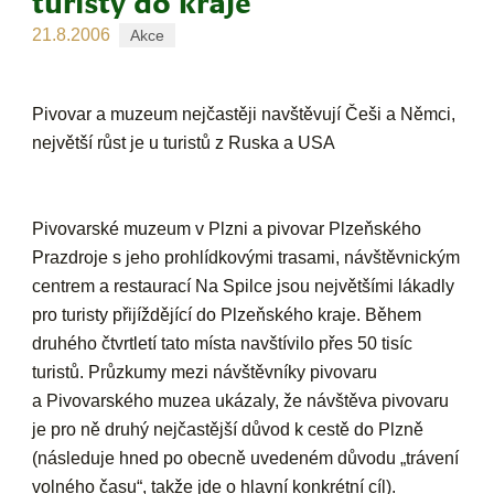
turisty do kraje
21.8.2006
Akce
Pivovar a muzeum nejčastěji navštěvují Češi a Němci,
největší růst je u turistů z Ruska a USA
Pivovarské muzeum v Plzni a pivovar Plzeňského
Prazdroje s jeho prohlídkovými trasami, návštěvnickým
centrem a restaurací Na Spilce jsou největšími lákadly
pro turisty přijíždějící do Plzeňského kraje. Během
druhého čtvrtletí tato místa navštívilo přes 50 tisíc
turistů. Průzkumy mezi návštěvníky pivovaru
a Pivovarského muzea ukázaly, že návštěva pivovaru
je pro ně druhý nejčastější důvod k cestě do Plzně
(následuje hned po obecně uvedeném důvodu „trávení
volného času“, takže jde o hlavní konkrétní cíl).