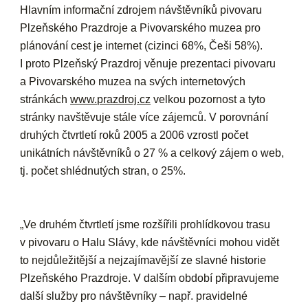
Hlavním informační zdrojem návštěvníků pivovaru
Plzeňského Prazdroje a Pivovarského muzea pro
plánování cest je
internet
(cizinci 68%, Češi 58%).
I proto Plzeňský Prazdroj věnuje prezentaci pivovaru
a Pivovarského muzea na svých internetových
stránkách
www.prazdroj.cz
velkou pozornost a tyto
stránky navštěvuje stále více zájemců. V porovnání
druhých čtvrtletí roků 2005 a 2006 vzrostl počet
unikátních návštěvníků o 27 % a celkový zájem o web,
tj. počet shlédnutých stran, o 25%.
„Ve druhém čtvrtletí jsme rozšířili prohlídkovou trasu
v pivovaru o
Halu Slávy
, kde návštěvníci mohou vidět
to nejdůležitější a nejzajímavější ze slavné historie
Plzeňského Prazdroje. V dalším období připravujeme
další služby pro návštěvníky – např. pravidelné