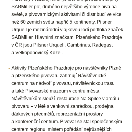
SABMiller plc, druhého největšího výrobce piva na
světě, s pivovarnickými aktivitami či distribucí ve více
než 60 zemích světa napříč 5 kontinenty. Pilsner
Urquell je mezinárodní vlajkovou lodí portfolia značek
SABMiller. Hlavními značkami Plzeňského Prazdroje
v ČR jsou Pilsner Urquell, Gambrinus, Radegast
a Velkopopovický Kozel.
Aktivity Plzeňského Prazdroje pro návštěvníky Plzně
a plzeňského pivovaru zahrnují Návštěvnické
centrum na nádvoří pivovaru, návštěvnickou trasu
a také Pivovarské muzeum v centru města.
Návštěvníkům slouží restaurace Na Spilce v areálu
pivovaru – v létě s venkovní zahrádkou, prodejna
dárkových předmětů, reprezentační prostory
a konferenční centrum. Pivovar se stal společenským
centrem regionu, místem pořádání nejrůznějších