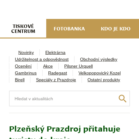
navi
ob
w
me
TISKOVÉ
FOTOBANKA
KDO JE KDO
CENTRUM
Novinky
Elektrárna
Udržitelnost a odpovědnost
Obchodní výsledky
Ocenění
Akce
Pilsner Urquell
Gambrinus
Radegast
Velkopopovický Kozel
Birell
Speciály z Prazdroje
Ostatní produkty
Hledat
Plzeňský Prazdroj přitahuje