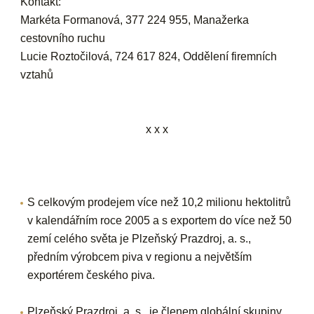
Kontakt:
Markéta Formanová, 377 224 955, Manažerka
cestovního ruchu
Lucie Roztočilová, 724 617 824, Oddělení firemních
vztahů
x x x
S celkovým prodejem více než 10,2 milionu hektolitrů
v kalendářním roce 2005 a s exportem do více než 50
zemí celého světa je Plzeňský Prazdroj, a. s.,
předním výrobcem piva v regionu a největším
exportérem českého piva.
Plzeňský Prazdroj, a. s., je členem globální skupiny