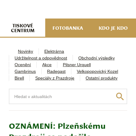
navi
ob
w
me
TISKOVÉ
FOTOBANKA
KDO JE KDO
CENTRUM
Novinky
Elektrárna
Udržitelnost a odpovědnost
Obchodní výsledky
Ocenění
Akce
Pilsner Urquell
Gambrinus
Radegast
Velkopopovický Kozel
Birell
Speciály z Prazdroje
Ostatní produkty
Hledat
OZNÁMENÍ: Plzeňskému