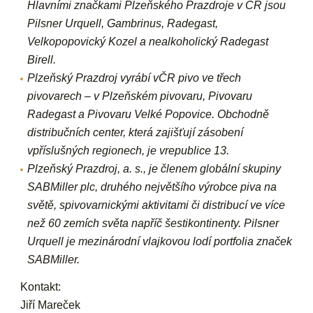
Hlavními značkami Plzeňského Prazdroje v ČR jsou
Pilsner Urquell, Gambrinus, Radegast,
Velkopopovický Kozel a nealkoholický Radegast
Birell.
Plzeňský Prazdroj vyrábí vČR pivo ve třech
pivovarech – v
Plzeňském pivovaru, Pivovaru
Radegast a Pivovaru Velké Popovice. Obchodně
distribučních center, která zajišťují zásobení
vpříslušných regionech, je vrepublice 13.
Plzeňský Prazdroj, a. s., je členem globální skupiny
SABMiller plc, druhého největšího výrobce piva na
světě, spivovarnickými aktivitami či distribucí ve více
než 60 zemích světa napříč šestikontinenty. Pilsner
Urquell je mezinárodní vlajkovou lodí portfolia značek
SABMiller.
Kontakt:
Jiří Mareček