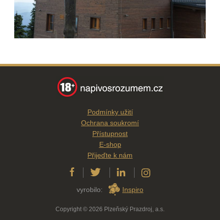
Podmínky užití
Ochrana soukromí
Přístupnost
E-shop
Přijeďte k nám
vyrobilo:
Inspiro
Copyright © 2026 Plzeňský Prazdroj, a.s.