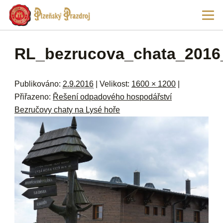
Př
Hla
hl
navi
ob
w
me
Navigace pro obrázky
RL_bezrucova_chata_2016
Publikováno:
2.9.2016
| Velikost:
1600 × 1200
|
Přiřazeno:
Řešení odpadového hospodářství
Bezručovy chaty na Lysé hoře