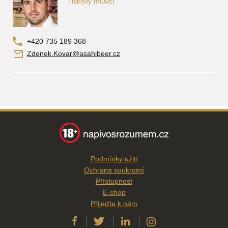
Tiskový mluvčí
+420 735 189 368
Zdenek.Kovar@asahibeer.cz
Podmínky užití
Ochrana soukromí
Přístupnost
E-shop
Přijeďte k nám