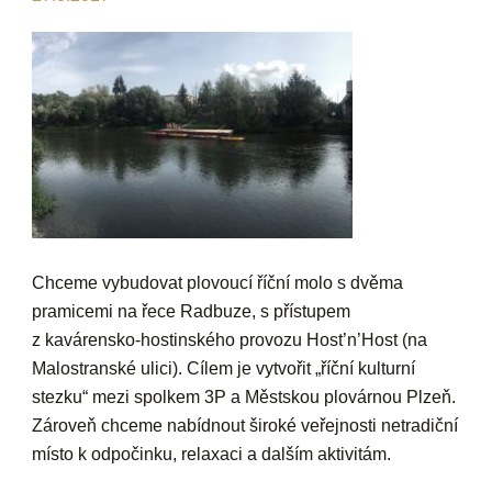
Chceme vybudovat plovoucí říční molo s dvěma
pramicemi na řece Radbuze, s přístupem
z kavárensko-hostinského provozu Host’n’Host (na
Malostranské ulici). Cílem je vytvořit „říční kulturní
stezku“ mezi spolkem 3P a Městskou plovárnou Plzeň.
Zároveň chceme nabídnout široké veřejnosti netradiční
místo k odpočinku, relaxaci a dalším aktivitám.