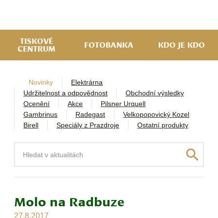
navi
ob
w
me
TISKOVÉ
FOTOBANKA
KDO JE KDO
CENTRUM
Novinky
Elektrárna
Udržitelnost a odpovědnost
Obchodní výsledky
Ocenění
Akce
Pilsner Urquell
Gambrinus
Radegast
Velkopopovický Kozel
Birell
Speciály z Prazdroje
Ostatní produkty
Hledat
Molo na Radbuze
27.8.2017