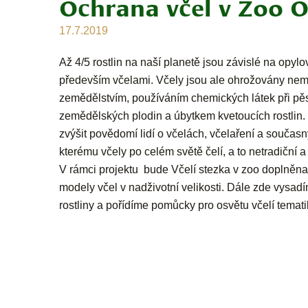
Ochrana včel v Zoo O
17.7.2019
Až 4/5 rostlin na naší planetě jsou závislé na opylo
především včelami. Včely jsou ale ohrožovány nem
zemědělstvím, používáním chemických látek při pě
zemědělských plodin a úbytkem kvetoucích rostlin. 
zvýšit povědomí lidí o včelách, včelaření a souča
kterému včely po celém světě čelí, a to netradiční a 
V rámci projektu bude Včelí stezka v zoo doplněna 
modely včel v nadživotní velikosti. Dále zde vys
rostliny a pořídíme pomůcky pro osvětu včelí temati