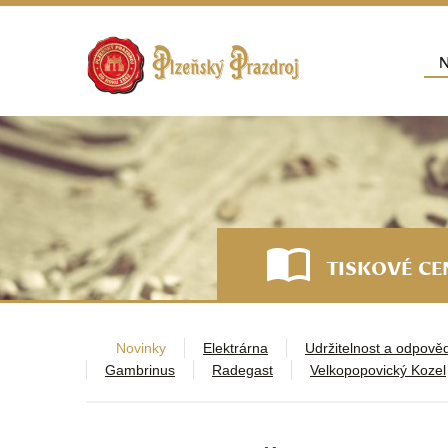
Přej
N
Hla
TISKOVÉ C
Novinky
Elektrárna
Udržitelnost a odpově
Gambrinus
Radegast
Velkopopovický Kozel