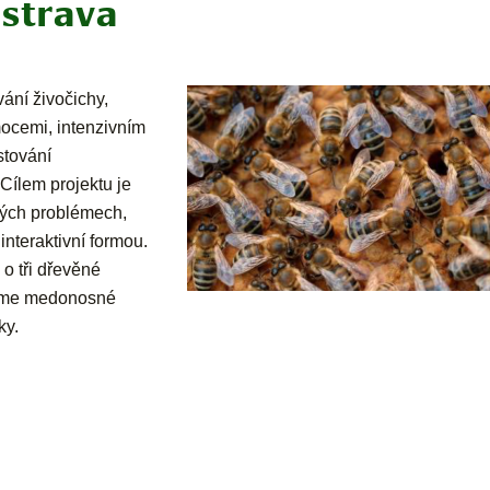
strava
vání živočichy,
ocemi, intenzivním
stování
Cílem projektu je
sných problémech,
interaktivní formou.
o tři dřevěné
adíme medonosné
ky.