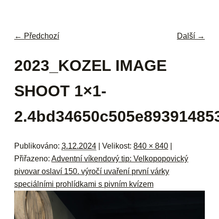
navi
ob
w
me
← Předchozí
Další →
Navigace pro obrázky
2023_KOZEL IMAGE
SHOOT 1×1-
2.4bd34650c505e89391485
Publikováno:
3.12.2024
| Velikost:
840 × 840
|
Přiřazeno:
Adventní víkendový tip: Velkopopovický
pivovar oslaví 150. výročí uvaření první várky
speciálními prohlídkami s pivním kvízem