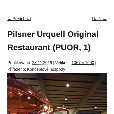
navi
ob
w
me
← Předchozí
Další →
Navigace pro obrázky
Pilsner Urquell Original
Restaurant (PUOR, 1)
Publikováno:
23.11.2019
| Velikost:
1067 × 1600
|
Přiřazeno:
Konceptové hospody