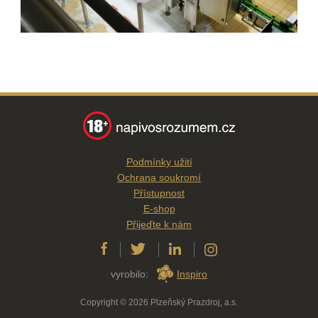
Podmínky užití
Ochrana soukromí
Přístupnost
E-shop
Přijeďte k nám
vyrobilo:
Inspiro
Copyright © 2026 Plzeňský Prazdroj, a.s.