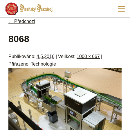
Př
Hla
hl
navi
ob
← Předchozí
w
me
Navigace pro obrázky
8068
Publikováno:
4.5.2016
| Velikost:
1000 × 667
|
Přiřazeno:
Technologie