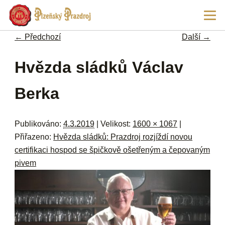
Př
Hla
hl
navi
ob
← Předchozí
Další →
w
me
Navigace pro obrázky
Hvězda sládků Václav
Berka
Publikováno:
4.3.2019
| Velikost:
1600 × 1067
|
Přiřazeno:
Hvězda sládků: Prazdroj rozjíždí novou
certifikaci hospod se špičkově ošetřeným a čepovaným
pivem