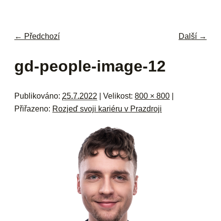
navi
ob
w
me
← Předchozí
Další →
Navigace pro obrázky
gd-people-image-12
Publikováno:
25.7.2022
| Velikost:
800 × 800
|
Přiřazeno:
Rozjeď svoji kariéru v Prazdroji