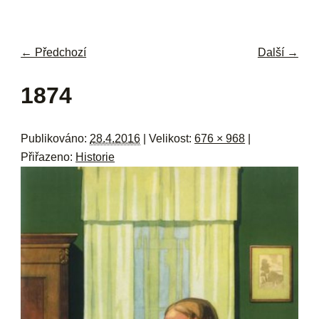
navi
ob
w
me
← Předchozí
Další →
Navigace pro obrázky
1874
Publikováno:
28.4.2016
| Velikost:
676 × 968
|
Přiřazeno:
Historie