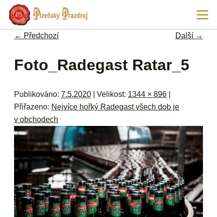
Př
Hla
hl
navi
ob
← Předchozí
Další →
w
me
Navigace pro obrázky
Foto_Radegast Ratar_5
Publikováno:
7.5.2020
| Velikost:
1344 × 896
|
Přiřazeno:
Nejvíce hořký Radegast všech dob je
v obchodech