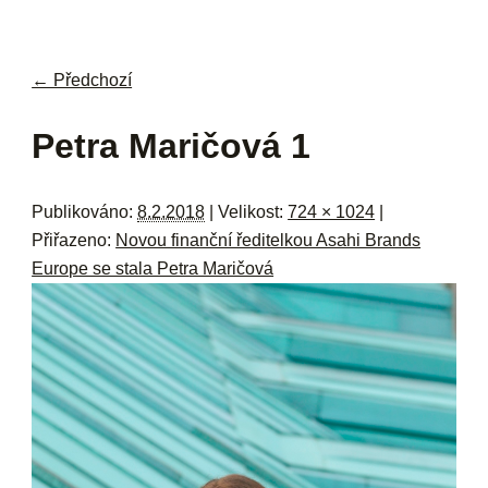
navi
ob
w
me
← Předchozí
Navigace pro obrázky
Petra Maričová 1
Publikováno:
8.2.2018
| Velikost:
724 × 1024
|
Přiřazeno:
Novou finanční ředitelkou Asahi Brands
Europe se stala Petra Maričová