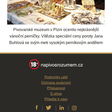
Pivovarské muzeum v Plzni ocenilo nejkrásnější
vánoční perníčky. Vítězka speciální ceny poroty Jana
Buhlová se svým metr vysokým perníkovým andělem
Podmínky užití
Ochrana soukromí
Přístupnost
E-shop
Přijeďte k nám