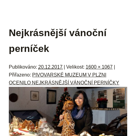
navi
ob
w
me
Navigace pro obrázky
Nejkrásnější vánoční
perníček
Publikováno:
20.12.2017
| Velikost:
1600 × 1067
|
Přiřazeno:
PIVOVARSKÉ MUZEUM V PLZNI
OCENILO NEJKRÁSNĚJŠÍ VÁNOČNÍ PERNÍČKY