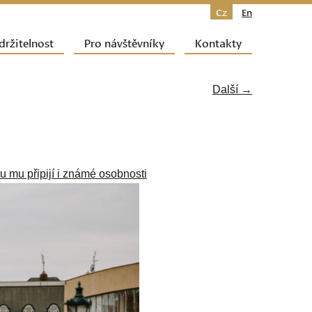
Cz
En
držitelnost
Pro návštěvníky
Kontakty
Další →
u mu připijí i známé osobnosti