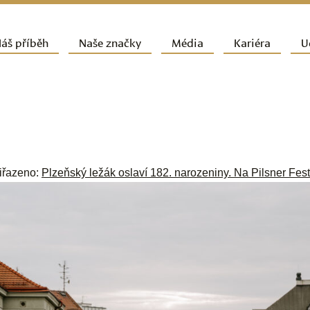
ít k hlavnímu obsahu webu
áš příběh
Naše značky
Média
Kariéra
U
vní navigační menu
řiřazeno:
Plzeňský ležák oslaví 182. narozeniny. Na Pilsner Fest