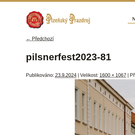
Přej
N
Hla
← Předchozí
Navigace pro obrázky
pilsnerfest2023-81
Publikováno:
23.9.2024
| Velikost:
1600 × 1067
| P