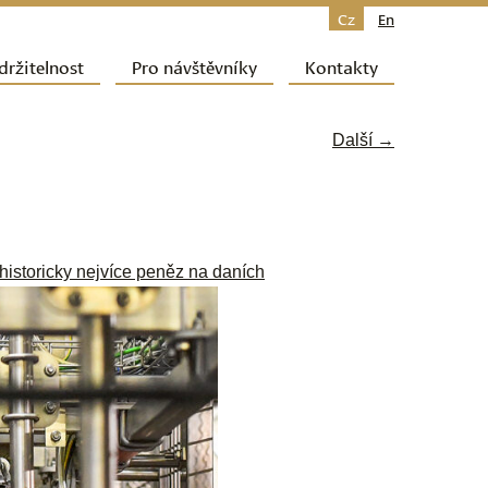
Cz
En
držitelnost
Pro návštěvníky
Kontakty
Další →
 historicky nejvíce peněz na daních