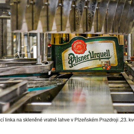
icí linka na skleněné vratné lahve v Plzeňském Prazdroji ,23. k