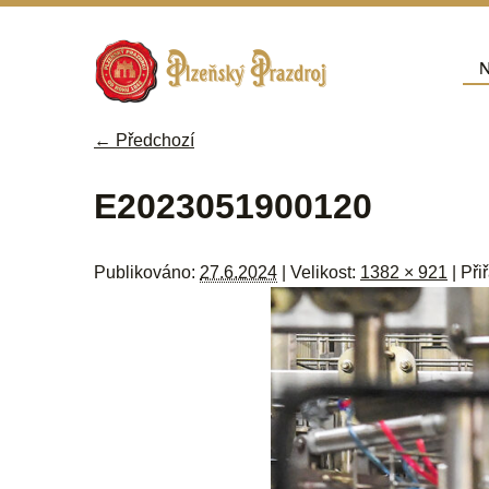
Přej
N
Hla
← Předchozí
Navigace pro obrázky
E2023051900120
Publikováno:
27.6.2024
| Velikost:
1382 × 921
| Při