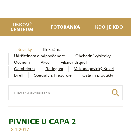
navi
ob
w
me
TISKOVÉ
FOTOBANKA
KDO JE KDO
CENTRUM
Novinky
Elektrárna
Udržitelnost a odpovědnost
Obchodní výsledky
Ocenění
Akce
Pilsner Urquell
Gambrinus
Radegast
Velkopopovický Kozel
Birell
Speciály z Prazdroje
Ostatní produkty
Hledat
PIVNICE U ČÁPA 2
13.1.2017