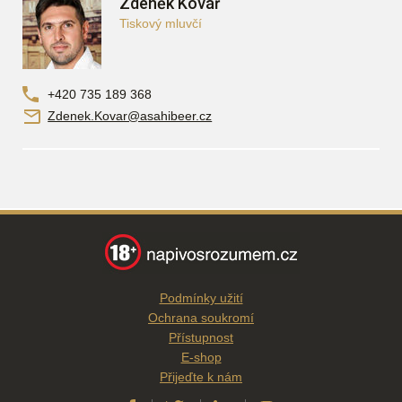
Zdeněk Kovář
Tiskový mluvčí
+420 735 189 368
Zdenek.Kovar@asahibeer.cz
Podmínky užití
Ochrana soukromí
Přístupnost
E-shop
Přijeďte k nám