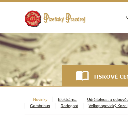
Přej
N
Hla
TISKOVÉ C
Novinky
Elektrárna
Udržitelnost a odpově
Gambrinus
Radegast
Velkopopovický Kozel