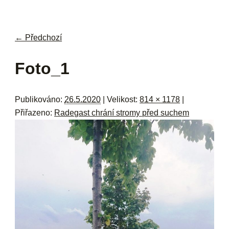
navi
ob
w
me
← Předchozí
Navigace pro obrázky
Foto_1
Publikováno:
26.5.2020
| Velikost:
814 × 1178
|
Přiřazeno:
Radegast chrání stromy před suchem