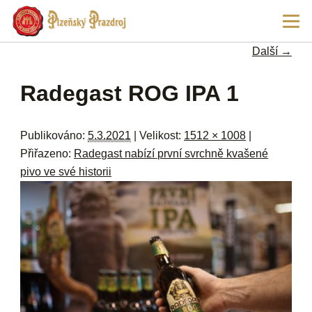
Př
Hla
hl
navi
ob
Další →
w
me
Navigace pro obrázky
Radegast ROG IPA 1
Publikováno:
5.3.2021
| Velikost:
1512 × 1008
|
Přiřazeno:
Radegast nabízí první svrchně kvašené
pivo ve své historii