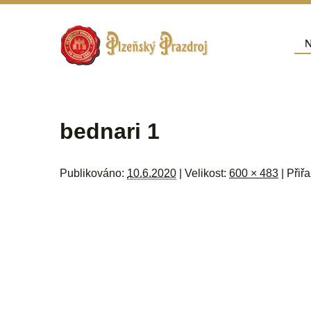
Přej
N
Hla
Navigace pro obrázky
bednari 1
Publikováno:
10.6.2020
| Velikost:
600 × 483
| Přiř