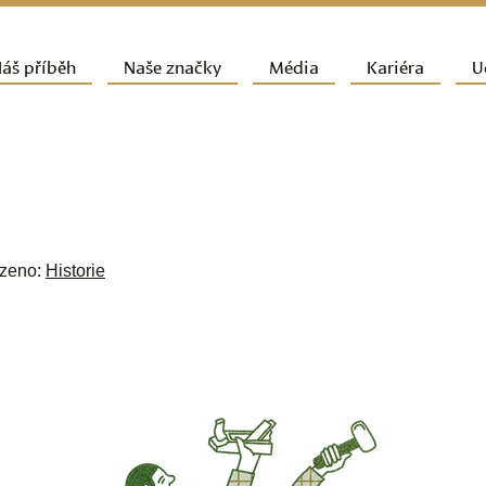
ít k hlavnímu obsahu webu
áš příběh
Naše značky
Média
Kariéra
U
vní navigační menu
azeno:
Historie