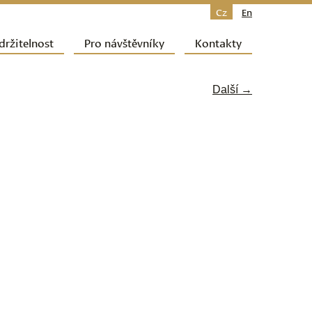
Cz
En
držitelnost
Pro návštěvníky
Kontakty
Další →