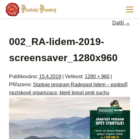
Př
Hla
hl
navi
ob
Další →
w
me
Navigace pro obrázky
002_RA-lidem-2019-
screensaver_1280x960
Publikováno:
15.4.2019
| Velikost:
1280 × 960
|
Přiřazeno:
Startuje program Radegast lidem – podpoří
neziskové organizace, které bojují proti suchu