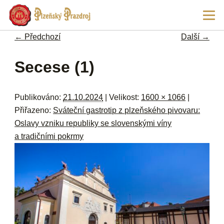
Př
Hla
hl
navi
ob
← Předchozí
Další →
w
me
Navigace pro obrázky
Secese (1)
Publikováno:
21.10.2024
| Velikost:
1600 × 1066
|
Přiřazeno:
Sváteční gastrotip z plzeňského pivovaru:
Oslavy vzniku republiky se slovenskými víny
a tradičními pokrmy