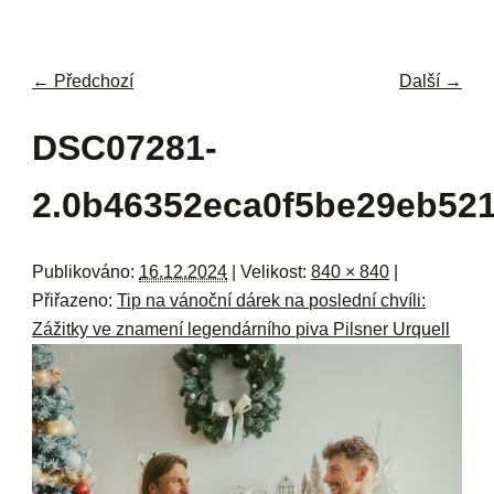
navi
ob
w
me
← Předchozí
Další →
Navigace pro obrázky
DSC07281-
2.0b46352eca0f5be29eb521
Publikováno:
16.12.2024
| Velikost:
840 × 840
|
Přiřazeno:
Tip na vánoční dárek na poslední chvíli:
Zážitky ve znamení legendárního piva Pilsner Urquell