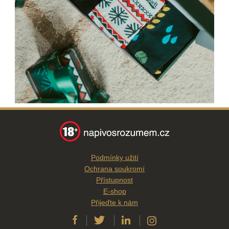
Podmínky užití
Ochrana soukromí
Přístupnost
E-shop
Přijeďte k nám