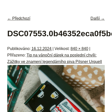
navi
ob
w
me
← Předchozí
Další →
Navigace pro obrázky
DSC07553.0b46352eca0f5b
Publikováno:
16.12.2024
| Velikost:
840 × 840
|
Přiřazeno:
Tip na vánoční dárek na poslední chvíli:
Zážitky ve znamení legendárního piva Pilsner Urquell