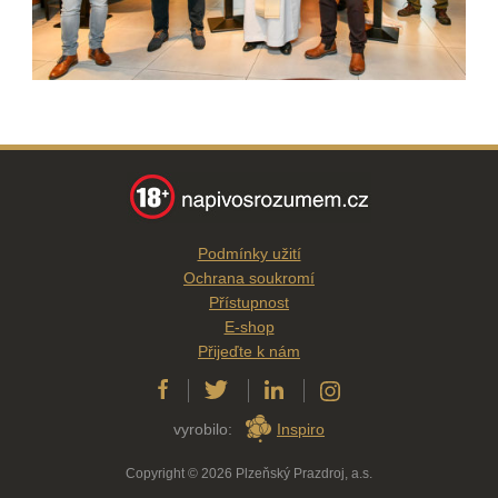
Podmínky užití
Ochrana soukromí
Přístupnost
E-shop
Přijeďte k nám
vyrobilo:
Inspiro
Copyright © 2026 Plzeňský Prazdroj, a.s.