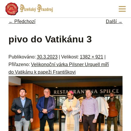
Př
Hla
hl
navi
ob
← Předchozí
Další →
w
me
Navigace pro obrázky
pivo do Vatikánu 3
Publikováno:
30.3.2023
| Velikost:
1382 × 921
|
Přiřazeno:
Velikonoční várka Pilsner Urquell míří
do Vatikánu k papeži Františkovi