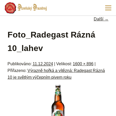
Př
Hla
hl
navi
ob
Další →
w
me
Navigace pro obrázky
Foto_Radegast Rázná
10_lahev
Publikováno:
11.12.2024
| Velikost:
1600 × 896
|
Přiřazeno:
Výrazně hořká a vítězná: Radegast Rázná
10 je světlým výčepním pivem roku