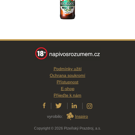
Podmínky užití
Ochrana soukromí
Přístupnost
E-shop
Přijeďte k nám
vyrobilo:
Inspiro
Copyright © 2026 Plzeňský Prazdroj, a.s.