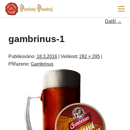
Př
Hla
hl
navi
ob
Další →
w
me
Navigace pro obrázky
gambrinus-1
Publikováno:
18.3.2016
| Velikost:
282 × 295
|
Přiřazeno:
Gambrinus