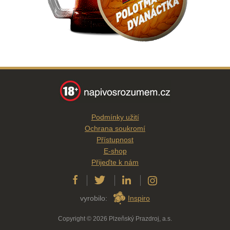
Podmínky užití
Ochrana soukromí
Přístupnost
E-shop
Přijeďte k nám
vyrobilo:
Inspiro
Copyright © 2026 Plzeňský Prazdroj, a.s.