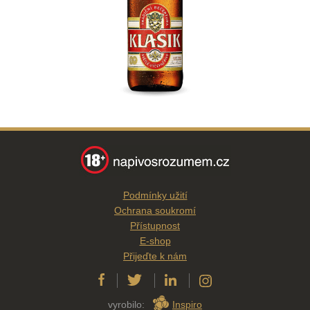
Podmínky užití
Ochrana soukromí
Přístupnost
E-shop
Přijeďte k nám
vyrobilo:
Inspiro