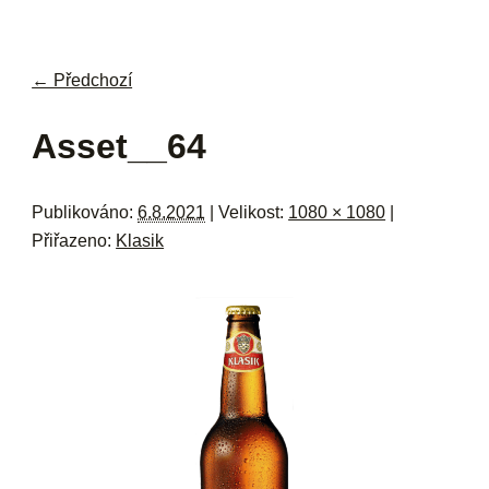
navi
ob
w
me
← Předchozí
Navigace pro obrázky
Asset__64
Publikováno:
6.8.2021
| Velikost:
1080 × 1080
|
Přiřazeno:
Klasik