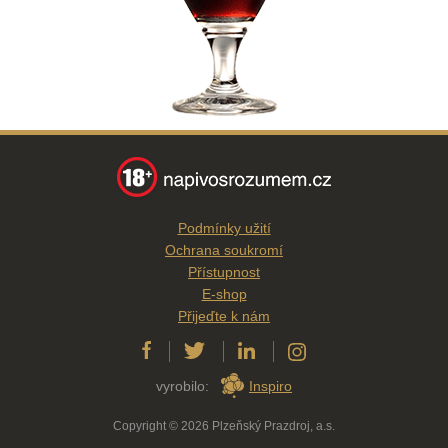
Podmínky užití
Ochrana soukromí
Přístupnost
E-shop
Přijeďte k nám
vyrobilo:
Inspiro
Copyright © 2026 Plzeňský Prazdroj, a.s.