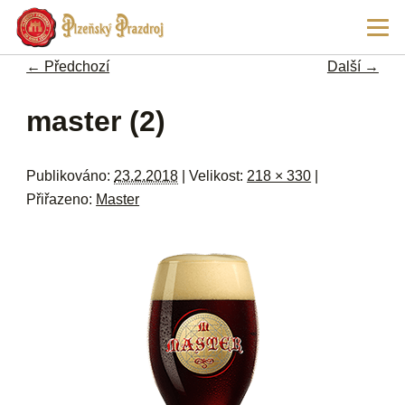
Př
Hla
hl
navi
ob
← Předchozí
Další →
w
me
Navigace pro obrázky
master (2)
Publikováno:
23.2.2018
| Velikost:
218 × 330
|
Přiřazeno:
Master