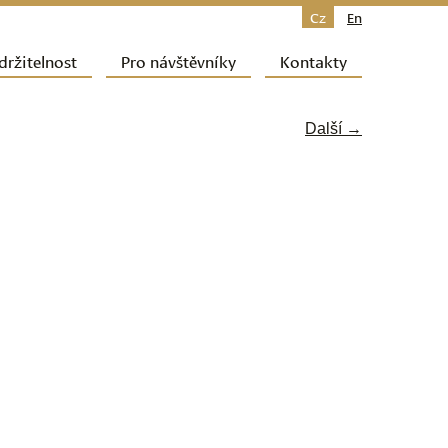
Cz
En
držitelnost
Pro návštěvníky
Kontakty
Další →