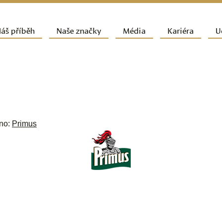
ít k hlavnímu obsahu webu
áš příběh
Naše značky
Média
Kariéra
U
vní navigační menu
eno:
Primus