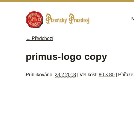
Přej
N
Hla
← Předchozí
Navigace pro obrázky
primus-logo copy
Publikováno:
23.2.2018
| Velikost:
80 × 80
| Přiřaz