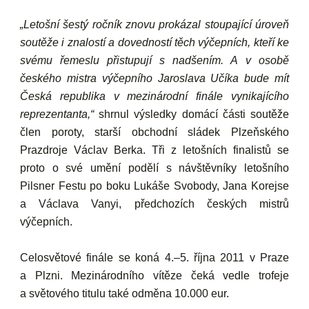
„Letošní šestý ročník znovu prokázal stoupající úroveň
soutěže i znalostí a dovedností těch výčepních, kteří ke
svému řemeslu přistupují s nadšením. A v osobě
českého mistra výčepního Jaroslava Učíka bude mít
Česká republika v mezinárodní finále vynikajícího
reprezentanta,“
shrnul výsledky domácí části soutěže
člen poroty,
starší obchodní sládek Plzeňského
Prazdroje Václav Berka.
Tři z letošních finalistů se
proto o své umění podělí s návštěvníky letošního
Pilsner Festu
po boku
Lukáše Svobody, Jana Korejse
a Václava Vanyi
, předchozích českých mistrů
výčepních.
Celosvětové finále se koná 4.–5. října 2011 v Praze
a Plzni. Mezinárodního vítěze čeká vedle trofeje
a světového titulu také odměna 10.000 eur.