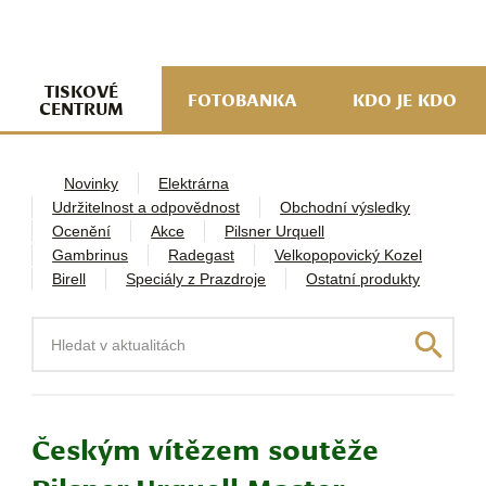
navi
ob
w
me
TISKOVÉ
FOTOBANKA
KDO JE KDO
CENTRUM
Novinky
Elektrárna
Udržitelnost a odpovědnost
Obchodní výsledky
Ocenění
Akce
Pilsner Urquell
Gambrinus
Radegast
Velkopopovický Kozel
Birell
Speciály z Prazdroje
Ostatní produkty
Hledat
Českým vítězem soutěže