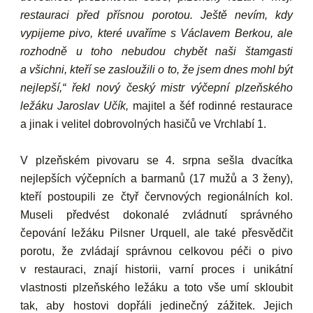
restauraci před přísnou porotou. Ještě nevím, kdy
vypijeme pivo, které uvaříme s Václavem Berkou, ale
rozhodně u toho nebudou chybět naši štamgasti
a všichni, kteří se zasloužili o to, že jsem dnes mohl být
nejlepší,“
řekl nový
český mistr výčepní plzeňského
ležáku Jaroslav Učík
,
majitel a šéf rodinné restaurace
a jinak i velitel dobrovolných hasičů ve Vrchlabí 1.
V plzeňském pivovaru se 4. srpna sešla dvacítka
nejlepších výčepních a barmanů (17 mužů a 3 ženy),
kteří postoupili ze čtyř červnových regionálních kol.
Museli předvést dokonalé zvládnutí správného
čepování ležáku Pilsner Urquell, ale také přesvědčit
porotu, že zvládají správnou celkovou péči o pivo
v restauraci, znají historii, varní proces i unikátní
vlastnosti plzeňského ležáku a toto vše umí skloubit
tak, aby hostovi dopřáli jedinečný zážitek. Jejich