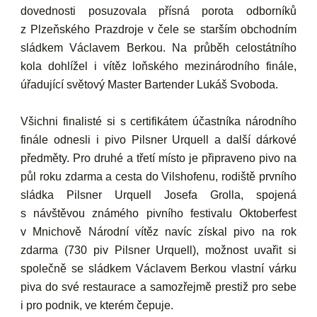
dovednosti posuzovala přísná porota odborníků
z Plzeňského Prazdroje v čele se
starším obchodním
sládkem Václavem Berkou
. Na průběh celostátního
kola dohlížel i vítěz loňského mezinárodního finále,
úřadující světový Master Bartender Lukáš Svoboda
.
Všichni finalisté si s certifikátem účastníka národního
finále odnesli i pivo Pilsner Urquell a další dárkové
předměty. Pro druhé a třetí místo je připraveno pivo na
půl roku zdarma a cesta do Vilshofenu, rodiště prvního
sládka Pilsner Urquell Josefa Grolla, spojená
s návštěvou známého pivního festivalu Oktoberfest
v Mnichově Národní vítěz navíc získal pivo na rok
zdarma (730 piv Pilsner Urquell), možnost uvařit si
společně se sládkem Václavem Berkou vlastní várku
piva do své restaurace
a samozřejmě prestiž pro sebe
i pro podnik, ve kterém čepuje.