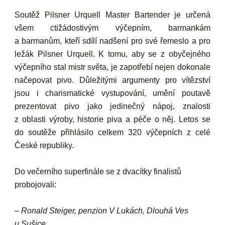
Soutěž Pilsner Urquell Master Bartender je určená
všem ctižádostivým výčepním, barmankám
a barmanům, kteří sdílí nadšení pro své řemeslo a pro
ležák Pilsner Urquell. K tomu, aby se z obyčejného
výčepního stal mistr světa, je zapotřebí nejen dokonale
načepovat pivo. Důležitými argumenty pro vítězství
jsou i charismatické vystupování, umění poutavě
prezentovat pivo jako jedinečný nápoj, znalosti
z oblasti výroby, historie piva a péče o něj. Letos se
do soutěže přihlásilo celkem 320 výčepních z celé
České republiky.
Do večerního superfinále se z dvacítky finalistů
probojovali:
– Ronald Steiger, penzion V Lukách, Dlouhá Ves
u Sušice