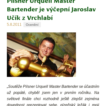
Pilsner Urquell Master
Bartender je výčepní Jaroslav
Učík z Vrchlabí
5.8.2011
Ocenění
„Soutěže Pilsner Urquell Master Bartender se účastním
už popáté, chyběl jsem jen v prvním ročníku. Na
světové finále chci rozhodně ještě zlepšit zejména
dovednost prezentovat sebe, plzeňský ležák i moji