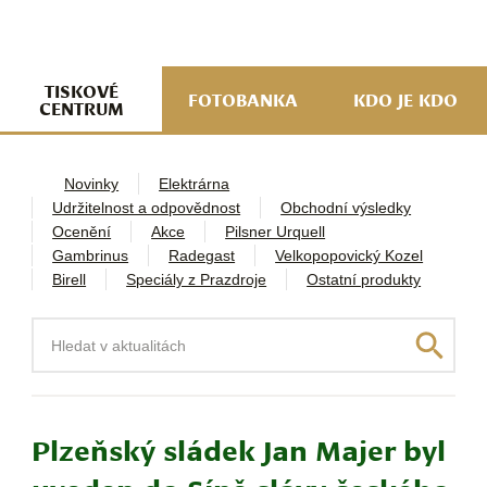
navi
ob
w
me
TISKOVÉ
FOTOBANKA
KDO JE KDO
CENTRUM
Novinky
Elektrárna
Udržitelnost a odpovědnost
Obchodní výsledky
Ocenění
Akce
Pilsner Urquell
Gambrinus
Radegast
Velkopopovický Kozel
Birell
Speciály z Prazdroje
Ostatní produkty
Hledat
Plzeňský sládek Jan Majer byl