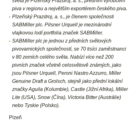
světa je Plzeňský Prazdroj, a. s., předním výrobcem
piva v regionu a největším exportérem českého piva.
Plzeňský Prazdroj, a. s., je členem společnosti
SABMiller plc. Pilsner Urquell je mezinárodní
vlajkovou lodí portfolia značek SABMiller.
SABMiller plc je jednou z předních světových
pivovarnických společností, se 70 tisíci zaměstnanci
v 80 zemích celého světa. Nabízí více než 200
pivních značek včetně celosvětově známých, jako
jsou Pilsner Urquell, Peroni Nastro Azzurro, Miller
Genuine Draft a Grolsch, stejně jako přední lokální
značky Aguila (Kolumbie), Castle (Jižní Afrika), Miller
Lite (USA), Snow (Čína), Victoria Bitter (Austrálie)
nebo Tyskie (Polsko).
Plzeň