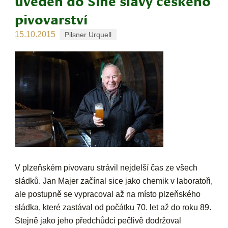
uveden do Síně slávy českého
pivovarství
15.10.2015
Pilsner Urquell
V plzeňském pivovaru strávil nejdelší čas ze všech
sládků. Jan Majer začínal sice jako chemik v laboratoři,
ale postupně se vypracoval až na místo plzeňského
sládka, které zastával od počátku 70. let až do roku 89.
Stejně jako jeho předchůdci pečlivě dodržoval