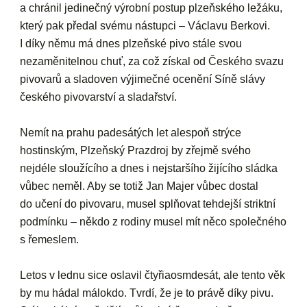
a chránil jedinečný výrobní postup plzeňského ležáku,
který pak předal svému nástupci – Václavu Berkovi.
I díky němu má dnes plzeňské pivo stále svou
nezaměnitelnou chuť, za což získal od Českého svazu
pivovarů a sladoven výjimečné ocenění Síně slávy
českého pivovarství a sladařství.
Nemít na prahu padesátých let alespoň strýce
hostinským, Plzeňský Prazdroj by zřejmě svého
nejdéle sloužícího a dnes i nejstaršího žijícího sládka
vůbec neměl. Aby se totiž Jan Majer vůbec dostal
do učení do pivovaru, musel splňovat tehdejší striktní
podmínku – někdo z rodiny musel mít něco společného
s řemeslem.
Letos v lednu sice oslavil čtyřiaosmdesát, ale tento věk
by mu hádal málokdo. Tvrdí, že je to právě díky pivu.