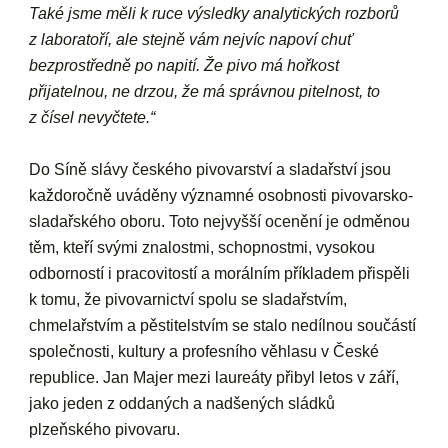
Také jsme měli k ruce výsledky analytických rozborů
z laboratoří, ale stejně vám nejvíc napoví chuť
bezprostředně po napití. Že pivo má hořkost
přijatelnou, ne drzou, že má správnou pitelnost, to
z čísel nevyčtete.“
Do Síně slávy českého pivovarství a sladařství jsou
každoročně uváděny významné osobnosti pivovarsko-
sladařského oboru. Toto nejvyšší ocenění je odměnou
těm, kteří svými znalostmi, schopnostmi, vysokou
odborností i pracovitostí a morálním příkladem přispěli
k tomu, že pivovarnictví spolu se sladařstvím,
chmelařstvím a pěstitelstvím se stalo nedílnou součástí
společnosti, kultury a profesního věhlasu v České
republice. Jan Majer mezi laureáty přibyl letos v září,
jako jeden z oddaných a nadšených sládků
plzeňského pivovaru.