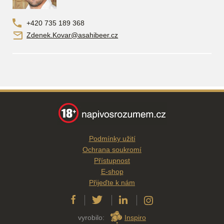
+420 735 189 368
Zdenek.Kovar@asahibeer.cz
Podmínky užití
Ochrana soukromí
Přístupnost
E-shop
Přijeďte k nám
vyrobilo:
Inspiro