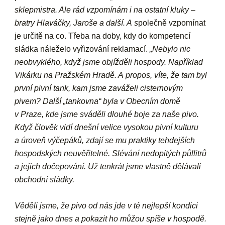
sklepmistra. Ale rád vzpomínám i na ostatní kluky –
bratry Hlaváčky, Jaroše a další. A s
polečně vzpomínat
je určitě na co. Třeba na doby, kdy do kompetencí
sládka náleželo vyřizování reklamací.
„Nebylo nic
neobvyklého, když jsme objížděli hospody. Například
Vikárku na Pražském Hradě. A propos, víte, že tam byl
první pivní tank, kam jsme zaváželi cisternovým
pivem? Další „tankovna“ byla v Obecním domě
v Praze, kde jsme sváděli dlouhé boje za naše pivo.
Když člověk vidí dnešní velice vysokou pivní kulturu
a úroveň výčepáků, zdají se mu praktiky tehdejších
hospodských neuvěřitelné. Slévání nedopitých půllitrů
a jejich dočepování. Už tenkrát jsme vlastně dělávali
obchodní sládky.
Věděli jsme, že pivo od nás jde v té nejlepší kondici
stejně jako dnes a pokazit ho můžou spíše v hospodě.