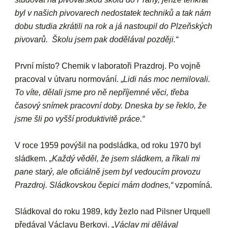
byl v našich pivovarech nedostatek techniků a tak nám
dobu studia zkrátili na rok a já nastoupil do Plzeňských
pivovarů. Školu jsem pak dodělával později.“
První místo? Chemik v laboratoři Prazdroj. Po vojně
pracoval v útvaru normování. „
Lidi nás moc nemilovali.
To víte, dělali jsme pro ně nepříjemné věci, třeba
časový snímek pracovní doby. Dneska by se řeklo, že
jsme šli po vyšší produktivitě práce.“
V roce 1959 povýšil na podsládka, od roku 1970 byl
sládkem.
„Každý věděl, že jsem sládkem, a říkali mi
pane starý, ale oficiálně jsem byl vedoucím provozu
Prazdroj. Sládkovskou čepici mám dodnes,“
vzpomíná.
Sládkoval do roku 1989, kdy žezlo nad Pilsner Urquell
předával Václavu Berkovi. „
Václav mi dělával