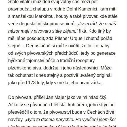
Stále vitální muž dělí svůj volný čas mezi pět
pravnoučat, chalupu v rodné Dolní Kamenici, kam míří
s manželkou Markétou, houby a také pivovar, kde stále
vede degustační skupinu seniorů. „
Jsem rád, že o náš
názor mají v pivovaru stále zájem,“
říká. Kdo jiný by
měl lépe posoudit, zda Pilsner Urquell chutná pořád
stejně… Degustačně si může ověřit, že to, co nabyl
od svých pivovarských předchůdců, tedy po generace
hýčkané tajemství péče a tradiční receptury
plzeňského piva, dodržují i jeho následovníci. Může
tak ochutnat i dnes stejný a poctivě uvařený originál
jako před 173 lety, kdy vznikla jeho první várka.
Do pivovaru přišel Jan Majer jako velmi mladičký.
Ačkoliv se původně chtěl stát truhlářem, jeho strýc ho
přesvědčil o tom, že pivovarství bude v Čechách živé
navždy. „
Bylo to docela narychlo. Po vyučení jsem šel
studovat na pivovarskou školu do Prahy, jenže tenkrát