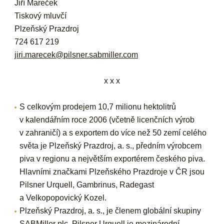
Jiří Mareček
Tiskový mluvčí
Plzeňský Prazdroj
724 617 219
jiri.marecek@pilsner.sabmiller.com
x x x
S celkovým prodejem 10,7 milionu hektolitrů
v kalendářním roce 2006 (včetně licenčních výrob
v zahraničí) a s exportem do více než 50 zemí celého
světa je Plzeňský Prazdroj, a. s., předním výrobcem
piva v regionu a největším exportérem českého piva.
Hlavními značkami Plzeňského Prazdroje v ČR jsou
Pilsner Urquell, Gambrinus, Radegast
a Velkopopovický Kozel.
Plzeňský Prazdroj, a. s., je členem globální skupiny
SABMiller plc. Pilsner Urquell je mezinárodní