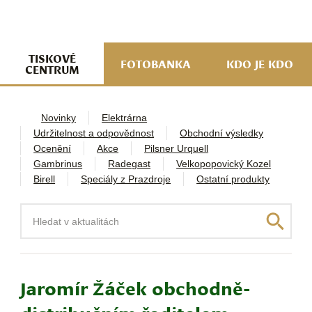
navi
ob
w
me
TISKOVÉ
FOTOBANKA
KDO JE KDO
CENTRUM
Novinky
Elektrárna
Udržitelnost a odpovědnost
Obchodní výsledky
Ocenění
Akce
Pilsner Urquell
Gambrinus
Radegast
Velkopopovický Kozel
Birell
Speciály z Prazdroje
Ostatní produkty
Hledat
Jaromír Žáček obchodně-