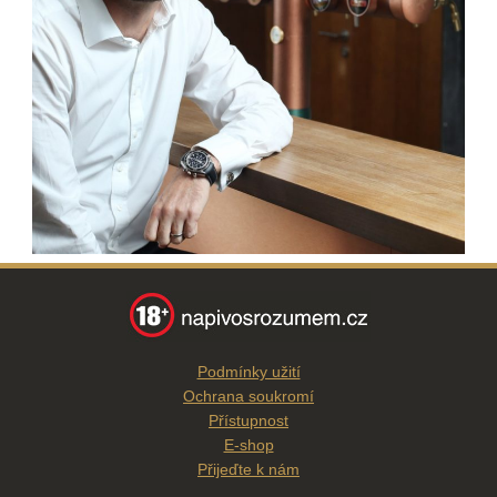
Podmínky užití
Ochrana soukromí
Přístupnost
E-shop
Přijeďte k nám