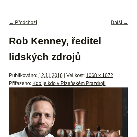
navi
ob
w
me
← Předchozí
Další →
Navigace pro obrázky
Rob Kenney, ředitel
lidských zdrojů
Publikováno:
12.11.2018
| Velikost:
1068 × 1072
|
Přiřazeno:
Kdo je kdo v Plzeňském Prazdroji