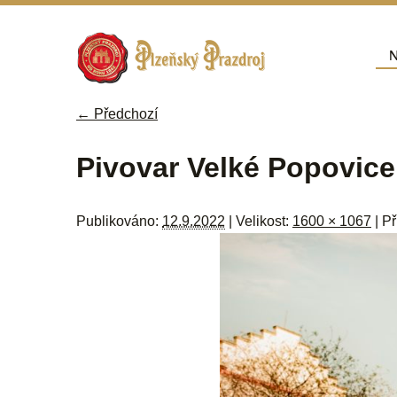
Přej
N
Hla
← Předchozí
Navigace pro obrázky
Pivovar Velké Popovice
Publikováno:
12.9.2022
| Velikost:
1600 × 1067
| P