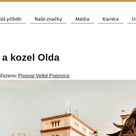
ít k hlavnímu obsahu webu
áš příběh
Naše značky
Média
Kariéra
U
vní navigační menu
 a kozel Olda
řiřazeno:
Pivovar Velké Popovice