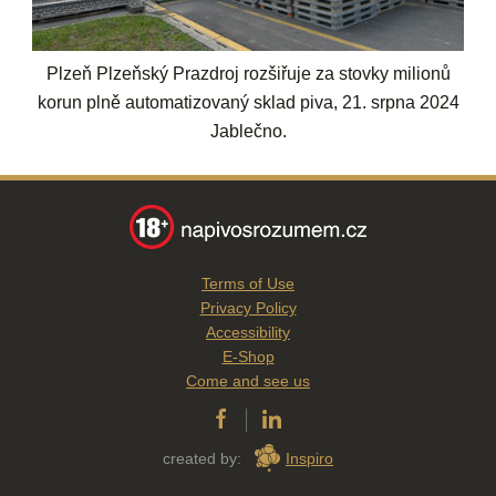
Plzeň Plzeňský Prazdroj rozšiřuje za stovky milionů
korun plně automatizovaný sklad piva, 21. srpna 2024
Jablečno.
Terms of Use
Privacy Policy
Accessibility
E-Shop
Come and see us
created by:
Inspiro