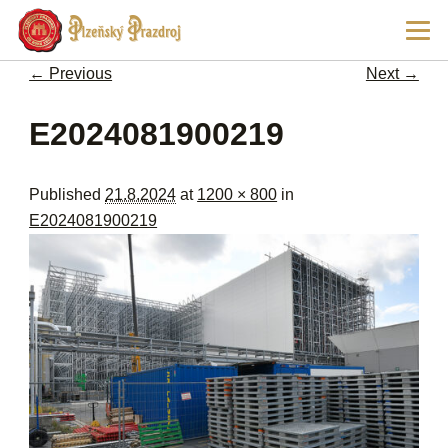
Ski
Main
pri
men
con
← Previous
Next →
Image navigation
E2024081900219
Published
21.8.2024
at
1200 × 800
in
E2024081900219