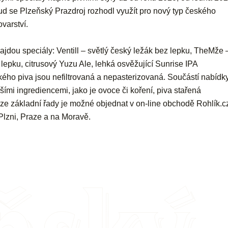
d se Plzeňský Prazdroj rozhodl využít pro nový typ českého
varství.
najdou speciály: Ventill – světlý český ležák bez lepku, TheMže 
lepku, citrusový Yuzu Ale, lehká osvěžující Sunrise IPA
ého piva jsou nefiltrovaná a nepasterizovaná. Součástí nabídk
šími ingrediencemi, jako je ovoce či koření, piva stařená
e základní řady je možné objednat v on-line obchodě Rohlík.c
Plzni, Praze a na Moravě.