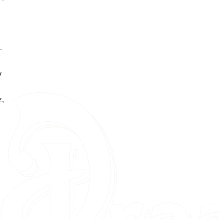
–
y
z,