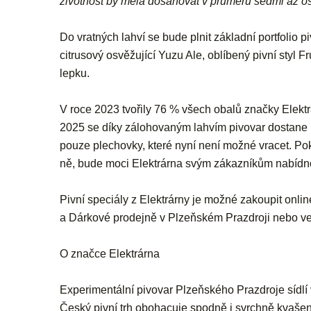
životnost by měla dosahovat v průměru sedmi až os
Do vratných lahví se bude plnit základní portfolio pi
citrusový osvěžující Yuzu Ale, oblíbený pivní styl 
lepku.
V roce 2023 tvořily 76 % všech obalů značky Elektr
2025 se díky zálohovaným lahvím pivovar dostane n
pouze plechovky, které nyní není možné vracet. Po
ně, bude moci Elektrárna svým zákazníkům nabídnout
Pivní speciály z Elektrárny je možné zakoupit onl
a Dárkové prodejně v Plzeňském Prazdroji nebo ve
O značce Elektrárna
Experimentální pivovar Plzeňského Prazdroje sídlí
Český pivní trh obohacuje spodně i svrchně kvašen