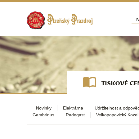
Přej
N
Hla
TISKOVÉ C
Novinky
Elektrárna
Udržitelnost a odpově
Gambrinus
Radegast
Velkopopovický Kozel