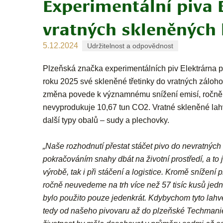
Experimentální piva 
vratných skleněných 
5.12.2024
Udržitelnost a odpovědnost
Plzeňská značka experimentálních piv Elektrárna p
roku 2025 své skleněné třetinky do vratných záloho
změna povede k významnému snížení emisí, ročně 
nevyprodukuje 10,67 tun CO2. Vratné skleněné lahve
další typy obalů – sudy a plechovky.
„Naše rozhodnutí přestat stáčet pivo do nevratných 
pokračováním snahy dbát na životní prostředí, a to
výrobě, tak i při stáčení a logistice.
Kromě snížení p
ročně neuvedeme na trh více než 57 tisíc kusů jedn
bylo použito pouze jedenkrát. Kdybychom tyto lahve 
tedy od našeho pivovaru až do plzeňské Techmanie. 