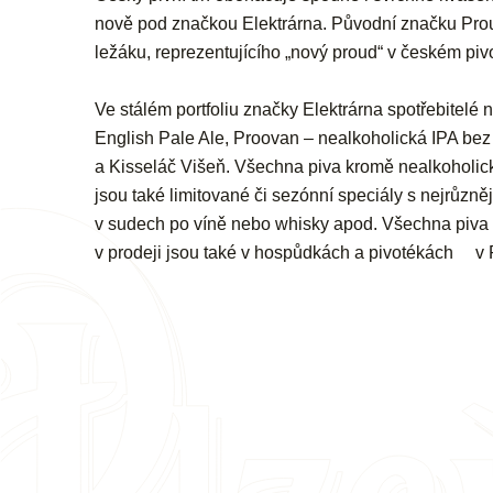
nově pod značkou Elektrárna. Původní značku Prou
ležáku, reprezentujícího „nový proud“ v českém pivo
Ve stálém portfoliu značky Elektrárna spotřebitelé 
English Pale Ale, Proovan – nealkoholická IPA bez 
a Kisseláč Višeň. Všechna piva kromě nealkoholick
jsou také limitované či sezónní speciály s nejrůzněj
v sudech po víně nebo whisky apod. Všechna piva z
v prodeji jsou také v hospůdkách a pivotékách v 