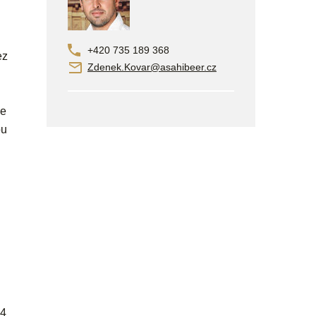
+420 735 189 368
ez
Zdenek.Kovar@asahibeer.cz
ce
ou
24