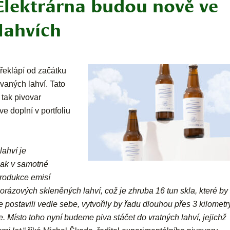
Elektrárna budou nově ve
lahvích
řeklápí od začátku
vaných lahví. Tato
tak pivovar
 doplní v portfoliu
lahví je
 jak v samotné
rodukce emisí
orázových skleněných lahví, což je zhruba 16 tun skla, které by
postavili vedle sebe, vytvořily by řadu dlouhou přes 3 kilometry
Místo toho nyní budeme piva stáčet do vratných lahví, jejichž