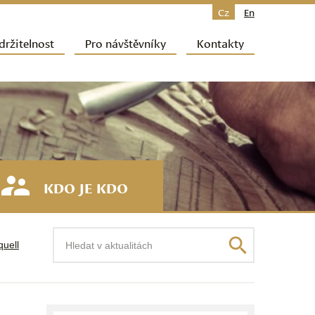
Cz
En
držitelnost
Pro návštěvníky
Kontakty
KDO JE KDO
Hledat
quell