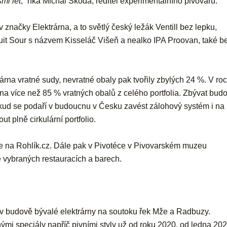
mi let
,“ říká Michal Škoda, ředitel experimentálního pivovaru.
v značky Elektrárna, a to světlý český ležák Ventill bez lepku,
Fruit Sour s názvem Kisseláč Višeň a nealko IPA Proovan, také b
árna vratné sudy, nevratné obaly pak tvořily zbylých 24 %. V ro
a více než 85 % vratných obalů z celého portfolia. Zbývat bud
kud se podaří v budoucnu v Česku zavést zálohový systém i na
 plně cirkulární portfolio.
ine na Rohlík.cz. Dále pak v Pivotéce v Pivovarském muzeu
 vybraných restauracích a barech.
 v budově bývalé elektrárny na soutoku řek Mže a Radbuzy.
ými speciály napříč pivními styly už od roku 2020, od ledna 20