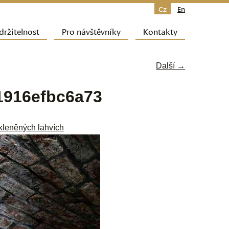
Cz
En
držitelnost
Pro návštěvníky
Kontakty
Další →
1916efbc6a73
kleněných lahvích