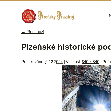
Přej
N
Hla
← Předchozí
Navigace pro obrázky
Plzeňské historické p
Publikováno:
6.12.2024
| Velikost:
840 × 840
| Přiř