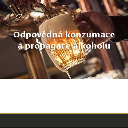
Odpovědná konzumace
a propagace alkoholu