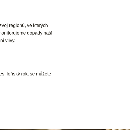
voj regionů, ve kterých
 monitorujeme dopady naší
í vlivy.
nesl loňský rok, se můžete