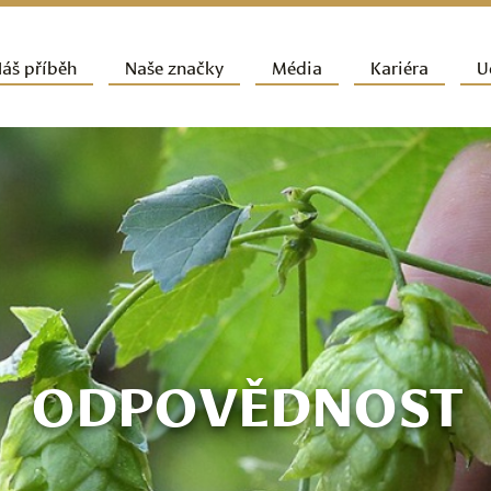
ít k hlavnímu obsahu webu
áš příběh
Naše značky
Média
Kariéra
U
vní navigační menu
ODPOVĚDNOST