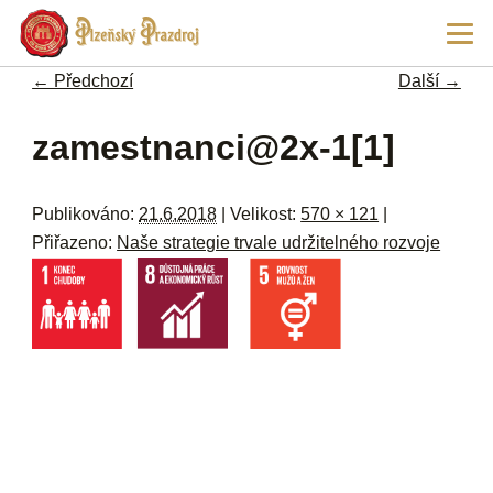
Př
Hla
hl
navi
ob
← Předchozí
Další →
w
me
Navigace pro obrázky
zamestnanci@2x-1[1]
Publikováno:
21.6.2018
| Velikost:
570 × 121
|
Přiřazeno:
Naše strategie trvale udržitelného rozvoje