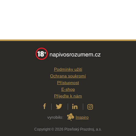
Podmínky užití
Ochrana soukromí
Přístupnost
E-shop
Přijeďte k nám
vyrobilo:
Inspiro
Copyright © 2026 Plzeňský Prazdroj, a.s.