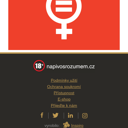
Podmínky užití
Ochrana soukromí
Přístupnost
E-shop
Přijeďte k nám
vyrobilo:
Inspiro