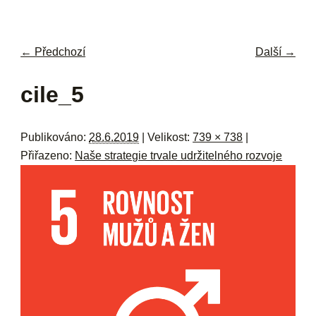
navi
ob
w
me
← Předchozí
Další →
Navigace pro obrázky
cile_5
Publikováno:
28.6.2019
| Velikost:
739 × 738
|
Přiřazeno:
Naše strategie trvale udržitelného rozvoje