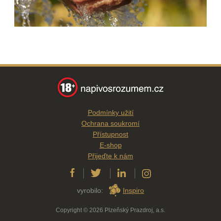
Podmínky užití
Ochrana soukromí
Přístupnost
E-shop
Přijeďte k nám
vyrobilo:
Inspiro
Copyright © 2026 Plzeňský Prazdroj, a.s.