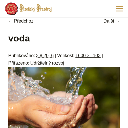
Př
Hla
hl
navi
ob
← Předchozí
Další →
w
me
Navigace pro obrázky
voda
Publikováno:
3.8.2016
| Velikost:
1600 × 1103
|
Přiřazeno:
Udržitelný rozvoj