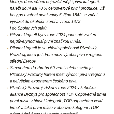
která je dnes vůbec nejrozšířenější pivní kategorií,
náleží do ní asi 70 % celosvětové pivní produkce. Již
brzy po uvaření první várky 5. října 1842 se začal
vyvážet do okolních zemí a v roce 1873
i do Spojených států.
Pilsner Urquell byl v roce 2024 podesáté zvolen
nejdůvěryhodnější pivní značkou u nás.
Pilsner Urquell je součástí společnosti Plzeňský
Prazdroj, která je lídrem mezi výrobci piva v regionu
střední Evropy.
S exportem do zhruba 50 zemí celého světa je
Plzeňský Prazdroj lídrem mezi výrobci piva v regionu
a největším exportérem českého piva.
Plzeňský Prazdroj získal v roce 2024 v žebříčku
aliance Byznys pro společnost TOP Odpovědná firma
první místo v hlavní kategorii „TOP odpovědná velká
firma“ a také první místo v oborové kategorii „TOP