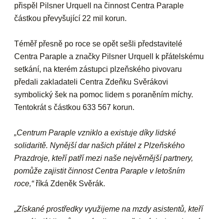
přispěl Pilsner Urquell na činnost Centra Paraple
částkou převyšující 22 mil korun.
Téměř přesně po roce se opět sešli představitelé
Centra Paraple a značky Pilsner Urquell k přátelskému
setkání, na kterém zástupci plzeňského pivovaru
předali zakladateli Centra Zdeňku Svěrákovi
symbolický šek na pomoc lidem s poraněním míchy.
Tentokrát s částkou 633 567 korun.
„Centrum Paraple vzniklo a existuje díky lidské
solidaritě. Nynější dar našich přátel z Plzeňského
Prazdroje, kteří patří mezi naše nejvěrnější partnery,
pomůže zajistit činnost Centra Paraple v letošním
roce,“
říká Zdeněk Svěrák.
„Získané prostředky využijeme na mzdy asistentů, kteří