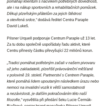
pomáhají klientům s nácvikem potřebných dovedností,
ale i na nákup sportovních a rehabilitačních pomůcek.
Děkuji plzeňským přátelům za jejich štědrost
a otevřená srdce,“
dodává ředitel Centra Paraple
David Lukeš.
Pilsner Urquell podporuje Centrum Paraple už 13 let.
Za tu dobu společně uspořádaly řadu aktivit, které
Centru přinesly částku převyšující 22 miliónů korun.
„Tradici pomáhat potřebným začali v našem pivovaru
už jeho zakladatelé, plzeňští právováreční měšťané
v polovině 19. století. Partnerství s Centrem Paraple,
které pomáhá lidem upoutaným následkem úrazu nebo
nemoci na invalidní vozík k větší samostatnosti
a nezávislosti, je dalším pokračováním této naší
filozofie,“
vysvětlila při předání šeku Lucie Čermák-
Bjačková, senior brand manažerka Pilsner Urquell.