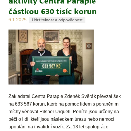
aktivity Centra Paraple
částkou 630 tisíc korun
6.1.2025
Udržitelnost a odpovědnost
Zakladatel Centra Paraple Zdeněk Svěrák převzal šek
na 633 567 korun, které na pomoc lidem s poraněním
míchy věnoval Pilsner Urquell. Peníze jsou určeny na
péči o lidi, kteří jsou následkem úrazu nebo nemoci
upoutáni na invalidní vozík. Za 13 let spolupráce