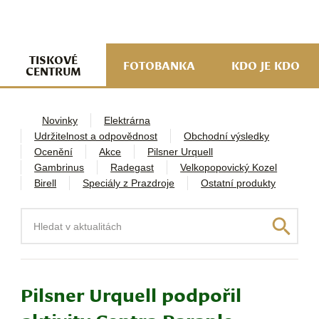
navi
ob
w
me
TISKOVÉ
FOTOBANKA
KDO JE KDO
CENTRUM
Novinky
Elektrárna
Udržitelnost a odpovědnost
Obchodní výsledky
Ocenění
Akce
Pilsner Urquell
Gambrinus
Radegast
Velkopopovický Kozel
Birell
Speciály z Prazdroje
Ostatní produkty
Hledat
Pilsner Urquell podpořil