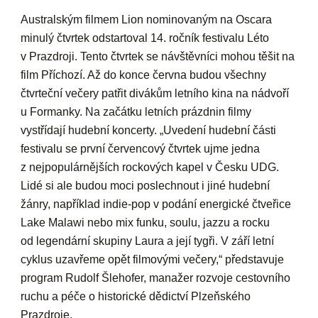
Australským filmem Lion nominovaným na Oscara
minulý čtvrtek odstartoval 14. ročník festivalu Léto
v Prazdroji. Tento čtvrtek se návštěvníci mohou těšit na
film Příchozí. Až do konce června budou všechny
čtvrteční večery patřit divákům letního kina na nádvoří
u Formanky. Na začátku letních prázdnin filmy
vystřídají hudební koncerty. „Uvedení hudební části
festivalu se první červencový čtvrtek ujme jedna
z nejpopulárnějších rockových kapel v Česku UDG.
Lidé si ale budou moci poslechnout i jiné hudební
žánry, například indie-pop v podání energické čtveřice
Lake Malawi nebo mix funku, soulu, jazzu a rocku
od legendární skupiny Laura a její tygři. V září letní
cyklus uzavřeme opět filmovými večery,“ představuje
program Rudolf Šlehofer, manažer rozvoje cestovního
ruchu a péče o historické dědictví Plzeňského
Prazdroje.