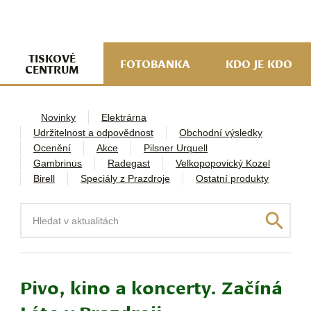
navi
ob
w
me
TISKOVÉ
FOTOBANKA
KDO JE KDO
CENTRUM
Novinky
Elektrárna
Udržitelnost a odpovědnost
Obchodní výsledky
Ocenění
Akce
Pilsner Urquell
Gambrinus
Radegast
Velkopopovický Kozel
Birell
Speciály z Prazdroje
Ostatní produkty
Hledat
Pivo, kino a koncerty. Začíná