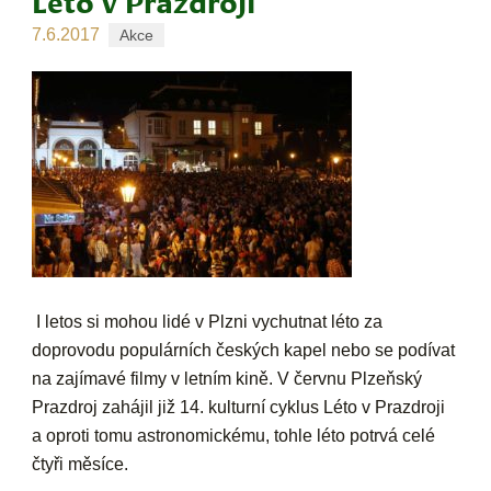
Léto v Prazdroji
7.6.2017
Akce
I letos si mohou lidé v Plzni vychutnat léto za
doprovodu populárních českých kapel nebo se podívat
na zajímavé filmy v letním kině. V červnu Plzeňský
Prazdroj zahájil již 14. kulturní cyklus Léto v Prazdroji
a oproti tomu astronomickému, tohle léto potrvá celé
čtyři měsíce.