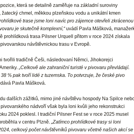
expozice, která se detailně zaměřuje na základní suroviny
, žatecký chmel, měkkou plzeňskou vodu a unikátní kmen
rohlídkové trase jsme loni navíc pro zájemce otevřeli zkrácenou
ivovaru je skutečně komplexní,“
uvádí
Pavla Mášková, manažer
vě prohlídková trasa Pilsner Urquell přitom v roce 2024 získala
 pivovarskou návštěvnickou trasu v Evropě.
i tvořili tradičně Češi, následovaní Němci, Jihokorejci
a Ameriky.
„Celkově ale zahraniční turisté v pivovaru převládají.
 38 % pak tvoří lidé z tuzemska. To potvrzuje, že české pivo
dává Pavla Mášková.
řadu dalších zážitků, mimo jiné návštěvu hospody Na Spilce neb
 pivovarského nádvoří však byla loni kvůli jeho rekonstrukci
ku 2024 poklesl. I tradiční Pilsner Fest se v roce 2025 musel
 proběhla v centru Plzně.
„Zatímco prohlídkové trasy si loni
 2024, celkový počet návštěvníků pivovaru včetně našich akcí se