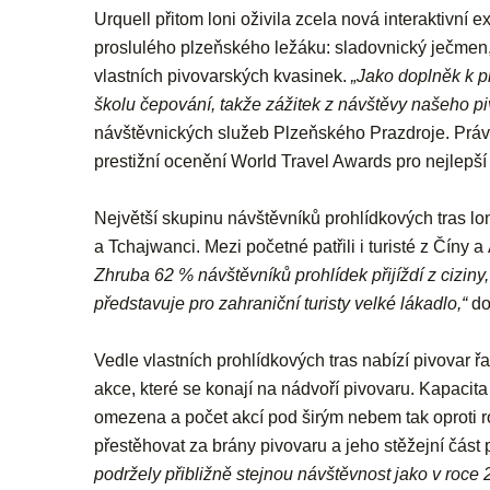
Urquell přitom loni oživila zcela nová interaktivní 
proslulého plzeňského ležáku: sladovnický ječmen
vlastních pivovarských kvasinek.
„Jako doplněk k p
školu čepování, takže zážitek z návštěvy našeho p
návštěvnických služeb Plzeňského Prazdroje
. Prá
prestižní ocenění World Travel Awards pro nejlepší
Největší skupinu návštěvníků prohlídkových tras lon
a Tchajwanci. Mezi početné patřili i turisté z Číny 
Zhruba 62 % návštěvníků prohlídek přijíždí z ciziny,
představuje pro zahraniční turisty velké lákadlo,“
do
Vedle vlastních prohlídkových tras nabízí pivovar 
akce, které se konají na nádvoří pivovaru. Kapacita
omezena a počet akcí pod širým nebem tak oproti ro
přestěhovat za brány pivovaru a jeho stěžejní část
podržely přibližně stejnou návštěvnost jako v roce