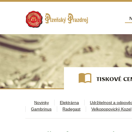
Přej
N
Hla
TISKOVÉ C
Novinky
Elektrárna
Udržitelnost a odpově
Gambrinus
Radegast
Velkopopovický Kozel