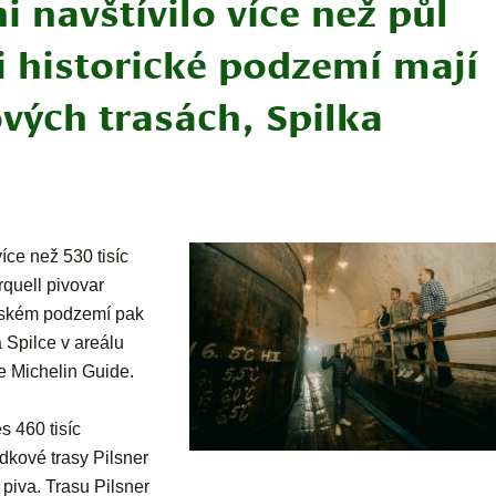
i navštívilo více než půl
 i historické podzemí mají
vých trasách, Spilka
íce než 530 tisíc
rquell pivovar
eňském podzemí pak
 Spilce v areálu
ce Michelin Guide.
s 460 tisíc
ídkové trasy Pilsner
piva. Trasu Pilsner