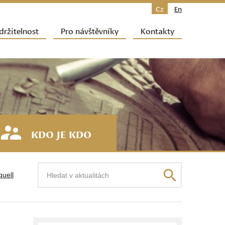
Cz
En
držitelnost
Pro návštěvníky
Kontakty
KDO JE KDO
Hledat
quell