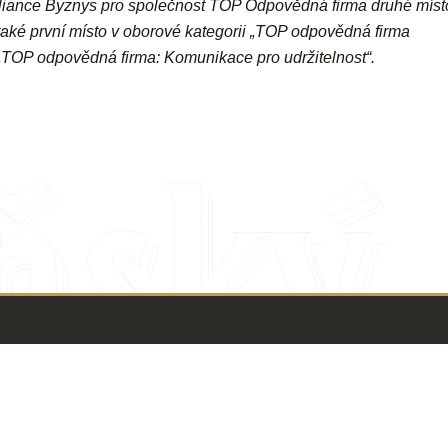
 aliance Byznys pro společnost TOP Odpovědná firma druhé míst
 také první místo v oborové kategorii „TOP odpovědná firma
i „TOP odpovědná firma: Komunikace pro udržitelnost“.