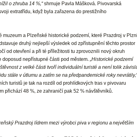
žil o zhruba 14 %,“
shrnuje Pavla Mášková. Pivovarská
oji extratřídu, když byla zařazena do prestižního
muzeum a Plzeňské historické podzemí, které Prazdroj v Plzn
ředstavuje druhý nejlepší výsledek od zpřístupnění těchto prostor
í od otevření a při té příležitosti tu zprovoznili nový okruh
je doposud nepřístupné části pod městem.
„Historické podzemí
vnost z velké části tvoří individuální turisté a není tolik závisl
idu stále v útlumu
a zatím se na předpandemické roky nevrátily,
h turistů je tak na rozdíl od prohlídkových tras v pivovaru
 přichází 48 %, ze zahraničí pak 52 % návštěvníků.
eňský Prazdroj lídrem mezi výrobci piva v regionu a největším