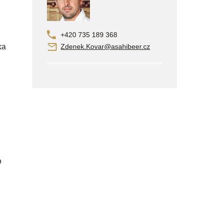
+420 735 189 368
ka
Zdenek.Kovar@asahibeer.cz
o