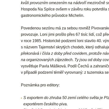
kvůli provozním omezením na nádvoří meziročně sní
Hospoda Na Spilce ovšem v závěru roku potvrdila sv
gastronomického průvodce Michelin.
Povedenou sezónu má za sebou rovněž Pivovarské 
provozuje. Loni jimi prošlo přes 67 tisíc lidí, což p
v roce 1985. Historické podzemí loni slavilo 40. výroč
s názvem Tajemství skrytých chodeb, který odhalu
překonává i čísla z doby před covidem, protože návště
na organizovaných zájezdech. Ty jsou od doby cov
vysvětluje Pavla Mášková. Podíl Čechů a zahraničníc
v případě podzemí téměř vyrovnaný: z tuzemska sem
Poznámka pro editory:
S exportem do zhruba 50 zemí celého světa je Plz
exportérem českého piva.