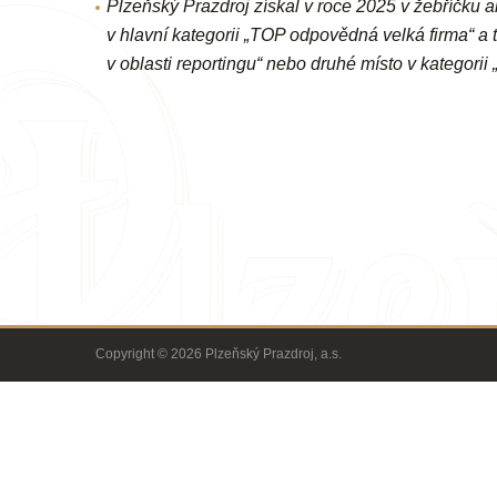
Plzeňský Prazdroj získal v roce 2025 v žebříčku
v hlavní kategorii „TOP odpovědná velká firma“ a
v oblasti reportingu“ nebo druhé místo v kategori
Copyright © 2026 Plzeňský Prazdroj, a.s.